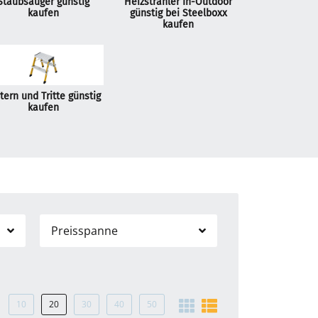
Staubsauger günstig
Heizstrahler In-Outdoor
kaufen
günstig bei Steelboxx
kaufen
tern und Tritte günstig
kaufen
Preisspanne
10
20
30
40
50