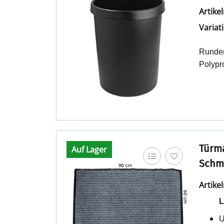
Artik
Variat
Runder
Polypr
Türma
Auf Lager
Schmu
Artik
L
U