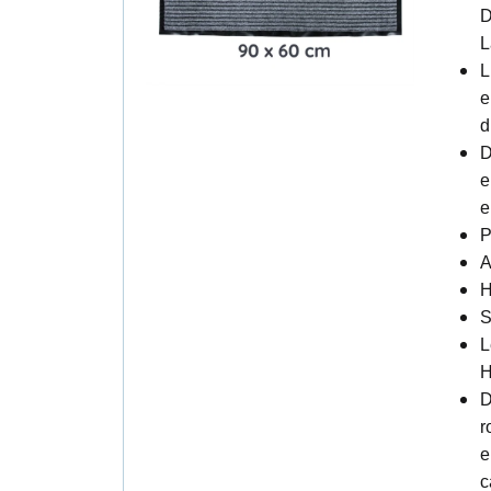
D
L
L
e
d
D
e
e
P
A
H
S
L
H
D
r
e
c