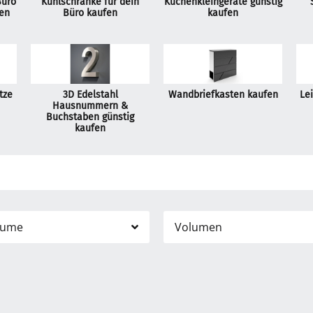
Büro
Kühlschränke für dein
Küchenkleingeräte günstig
en
Büro kaufen
kaufen
tze
3D Edelstahl
Wandbriefkasten kaufen
Lei
Hausnummern &
Buchstaben günstig
kaufen
äume
Volumen