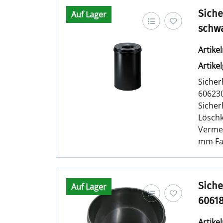
Siche
Auf Lager
schw
Artik
Artike
Sicher
606230
Siche
Löschk
Vermei
mm Fa
Siche
Auf Lager
6061
Artik