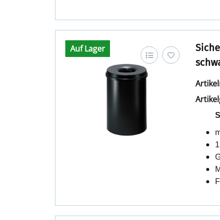
Siche
Auf Lager
schw
Artik
Artike
S
m
1
G
M
F