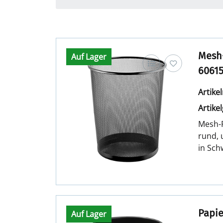
Mesh-
Auf Lager
6061
Artik
Artike
Mesh-P
rund, 
in Sch
Papie
Auf Lager