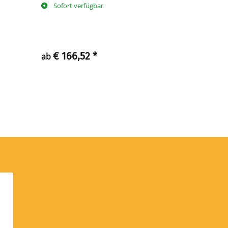
Sofort verfügbar
Sofort ve
Lieferzeit
Ausland abwe
€ 166,52
*
€ 162,24
ab