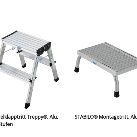
lklapptritt Treppy®, Alu,
STABILO® Montagetritt, Al
Stufen