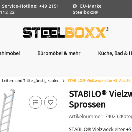
Service-Hotline: +49 2151
EU-Marke
112 22
Steelboxx®
ahlmöbel
Büromöbel & mehr
Küche, Bad & H
Leitern und Tritte günstig kaufen
STABILO® Vielzweckleiter +S, Alu, 3x
STABILO® Vielzwe
Sprossen
Artikelnummer:
740232
Kate
STABILO® Vielzweckleiter +S