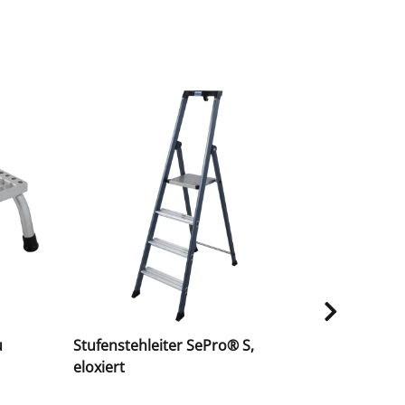
u
Stufenstehleiter SePro® S,
STABILO® S
eloxiert
Alu, 8 Stuf