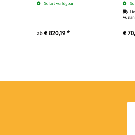
Sofort verfügbar
So
tstage
(DE -
Lie
Auslan
€ 820,19
*
€ 70
ab