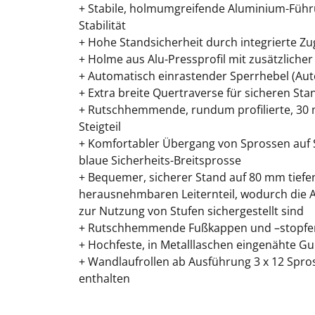
+ Stabile, holmumgreifende Aluminium-Führu
Stabilität
+ Hohe Standsicherheit durch integrierte Z
+ Holme aus Alu-Pressprofil mit zusätzliche
+ Automatisch einrastender Sperrhebel (Au
+ Extra breite Quertraverse für sicheren Sta
+ Rutschhemmende, rundum profilierte, 30 
Steigteil
+ Komfortabler Übergang von Sprossen auf S
blaue Sicherheits-Breitsprosse
+ Bequemer, sicherer Stand auf 80 mm tiefen
herausnehmbaren Leiternteil, wodurch die 
zur Nutzung von Stufen sichergestellt sind
+ Rutschhemmende Fußkappen und –stopfen
+ Hochfeste, in Metalllaschen eingenähte G
+ Wandlaufrollen ab Ausführung 3 x 12 Spro
enthalten