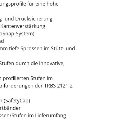
ngsprofile für eine hohe
ug- und Drucksicherung
r Kantenverstärkung
toSnap-System)
nd
mm tiefe Sprossen im Stütz- und
tufen durch die innovative,
 profilierten Stufen im
Anforderungen der TRBS 2121-2
 (SafetyCap)
urtbänder
ssen/Stufen im Lieferumfang