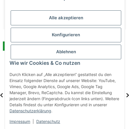
Alle akzeptieren
Konfigurieren
Auf Lager
Auf Lager
Ablehnen
Wie wir Cookies & Co nutzen
Durch Klicken auf „Alle akzeptieren“ gestattest du den
Einsatz folgender Dienste auf unserer Website: YouTube,
Vimeo, Google Analytics, Google Ads, Google Tag
Manager, Brevo, ReCaptcha. Du kannst die Einstellung
jederzeit ändern (Fingerabdruck-Icon links unten). Weitere
Details findest du unter
Konfigurieren
und in unserer
Metallschrank
Lüllmann® Fächerschrank
Datenschutzerklärung
.
abschließbar 195x92,5
mit 20 Fächern - grau
grau
Sofort verfügbar
Sofort verfügbar
Impressum
|
Datenschutz
Lieferzeit:
4 - 6 Arbeitstage