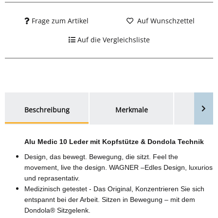
medizinische Studie der Universität Regensburg, unter der
Leitung von Prof. Grifka bringt revolutionäre
Frage zum Artikel
Auf Wunschzettel
Ergebnisse:Dondola Sitztechnik
Auf die Vergleichsliste
weitere Registerkarten anzeigen
Beschreibung
Merkmale
Bewer
Alu Medic 10 Leder mit Kopfstütze & Dondola Technik
Design, das bewegt. Bewegung, die sitzt. Feel the
movement, live the design. WAGNER –Edles Design, luxurios
und reprasentativ.
Medizinisch getestet - Das Original, Konzentrieren Sie sich
entspannt bei der Arbeit. Sitzen in Bewegung – mit dem
Dondola® Sitzgelenk.