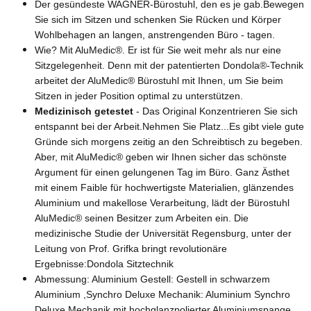
Der gesündeste WAGNER-Bürostuhl, den es je gab.Bewegen
Sie sich im Sitzen und schenken Sie Rücken und Körper
Wohlbehagen an langen, anstrengenden Büro - tagen.
Wie? Mit AluMedic®. Er ist für Sie weit mehr als nur eine
Sitzgelegenheit. Denn mit der patentierten Dondola®-Technik
arbeitet der AluMedic® Bürostuhl mit Ihnen, um Sie beim
Sitzen in jeder Position optimal zu unterstützen.
Medizinisch getestet
- Das Original Konzentrieren Sie sich
entspannt bei der Arbeit.Nehmen Sie Platz...Es gibt viele gute
Gründe sich morgens zeitig an den Schreibtisch zu begeben.
Aber, mit AluMedic® geben wir Ihnen sicher das schönste
Argument für einen gelungenen Tag im Büro. Ganz Ästhet
mit einem Faible für hochwertigste Materialien, glänzendes
Aluminium und makellose Verarbeitung, lädt der Bürostuhl
AluMedic® seinen Besitzer zum Arbeiten ein. Die
medizinische Studie der Universität Regensburg, unter der
Leitung von Prof. Grifka bringt revolutionäre
Ergebnisse:Dondola Sitztechnik
Abmessung: Aluminium Gestell: Gestell in schwarzem
Aluminium ,Synchro Deluxe Mechanik: Aluminium Synchro
Deluxe Mechanik mit hochglanzpolierter Aluminiumspange