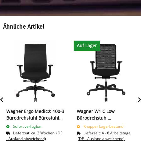
Ähnliche Artikel
Auf Lager
Wagner Ergo Medic® 100-3
Wagner W1 C Low
Bürodrehstuhl Bürostuhl
Bürodrehstuhl
Bandscheibensitz mit
Arbeitsdrehstuhl schwarz
Sofort verfügbar
Knapper Lagerbestand
DONDOLA TECHNIK 216707
216780
Lieferzeit:
ca. 3 Wochen
(DE
Lieferzeit:
4 - 6 Arbeitstage
schwarz
- Ausland abweichend)
(DE - Ausland abweichend)