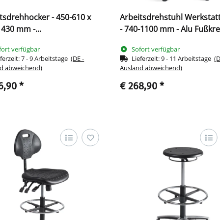
tsdrehhocker - 450-610 x
Arbeitsdrehstuhl Werkstat
 430 mm -
- 740-1100 mm - Alu Fußkr
stofffußkreuz 219009
219032
fort verfügbar
Sofort verfügbar
ferzeit:
7 - 9 Arbeitstage
(DE -
Lieferzeit:
9 - 11 Arbeitstage
(D
d abweichend)
Ausland abweichend)
6,90
*
€ 268,90
*