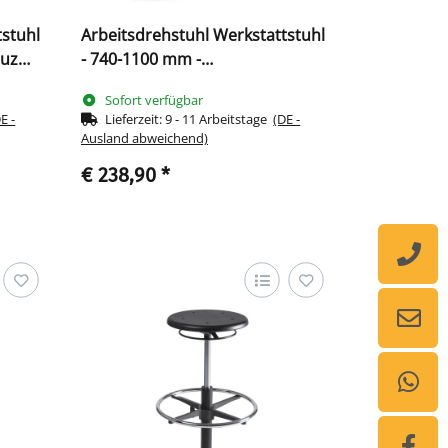
tstuhl
Arbeitsdrehstuhl Werkstattstuhl
euz
- 740-1100 mm -
Kunststofffußkreuz 219031
Sofort verfügbar
E -
Lieferzeit:
9 - 11 Arbeitstage
(DE -
Ausland abweichend)
€ 238,90
*