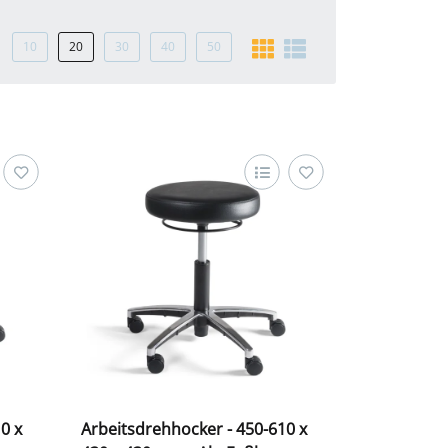
10
20
30
40
50
0 x
Arbeitsdrehhocker - 450-610 x