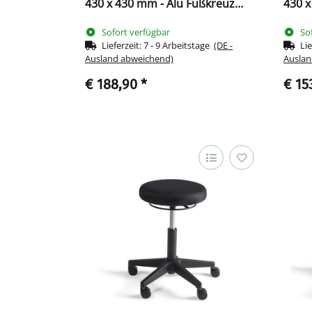
430 x 430 mm - Alu Fußkreuz
430 x
219002
Kunst
Sofort verfügbar
So
Lieferzeit:
7 - 9 Arbeitstage
(DE -
Lie
Ausland abweichend)
Auslan
€ 188,90
*
€ 15