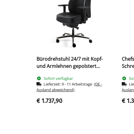
Bürodrehstuhl 24/7 mit Kopf-
Chefs
und Armlehnen gepolstert
Schre
Lordosenstütze Alu Fußkreuz
A381 
Sofort verfügbar
So
Leder schwarz
2104
Lieferzeit:
9 - 11 Arbeitstage
(DE -
Lie
Ausland abweichend)
Auslan
€ 1.737,90
€ 1.