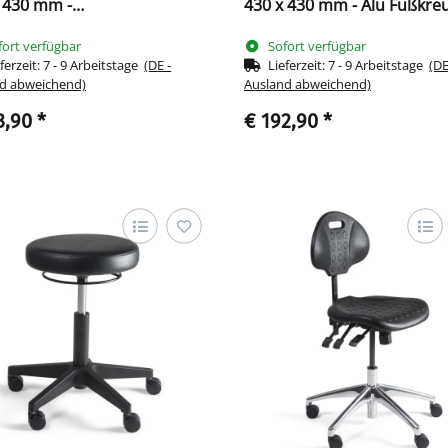
 430 mm -
430 x 430 mm - Alu Fußkre
stofffußkreuz 219001
219006
fort verfügbar
Sofort verfügbar
ferzeit:
7 - 9 Arbeitstage
(DE -
Lieferzeit:
7 - 9 Arbeitstage
(DE
d abweichend)
Ausland abweichend)
3,90
*
€ 192,90
*