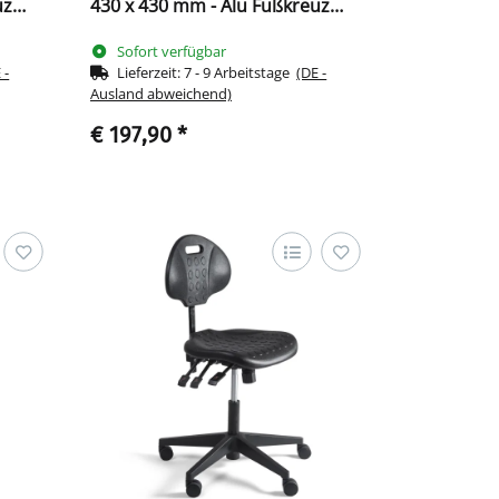
uz
430 x 430 mm - Alu Fußkreuz
219010
Sofort verfügbar
 -
Lieferzeit:
7 - 9 Arbeitstage
(DE -
Ausland abweichend)
€ 197,90
*