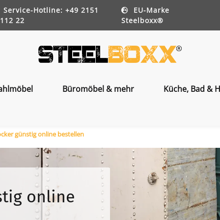
Service-Hotline: +49 2151
EU-Marke
112 22
Steelboxx®
ahlmöbel
Büromöbel & mehr
Küche, Bad & H
ker günstig online bestellen
tig online