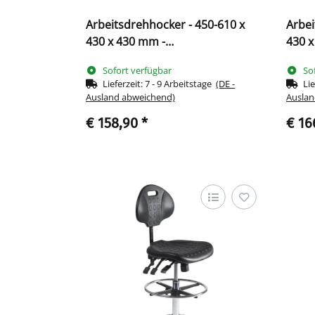
Arbeitsdrehhocker - 450-610 x
Arbei
430 x 430 mm -
430 x
Kunststofffußkreuz 219005
Kunst
Sofort verfügbar
So
Lieferzeit:
7 - 9 Arbeitstage
(DE -
Lie
Ausland abweichend)
Auslan
€ 158,90
*
€ 16