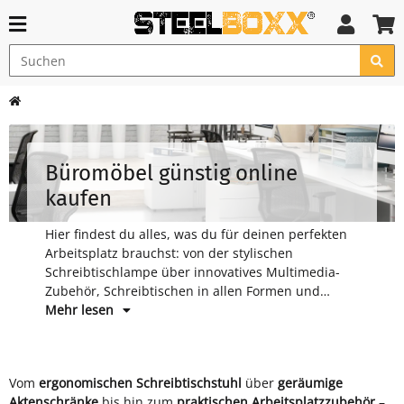
Büromöbel günstig online
kaufen
Hier findest du alles, was du für deinen perfekten
Arbeitsplatz brauchst: von der stylischen
Schreibtischlampe über innovatives Multimedia-
Zubehör, Schreibtischen in allen Formen und
Farben, gemütlichen Sitzmöbeln und cleveren
Mehr lesen
Aufbewahrungsmöbeln bis hin zu Bürobedarf wie
Ordnern und Karteikarten.
Vom
ergonomischen Schreibtischstuhl
über
geräumige
Aktenschränke
bis hin zum
praktischen Arbeitsplatzzubehör
–