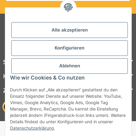
Folgt uns auf Social Media
Alle akzeptieren
Konfigurieren
Steelboxx
Ablehnen
Kundenservice
Wie wir Cookies & Co nutzen
Zahlungsmöglichkeiten
Durch Klicken auf „Alle akzeptieren“ gestattest du den
Einsatz folgender Dienste auf unserer Website: YouTube,
Vimeo, Google Analytics, Google Ads, Google Tag
Manager, Brevo, ReCaptcha. Du kannst die Einstellung
jederzeit ändern (Fingerabdruck-Icon links unten). Weitere
Details findest du unter
Konfigurieren
und in unserer
© 1964 - 2026 Lüllmann GmbH
Datenschutzerklärung
.
© 1964 - 2024 Lüllmann GmbH