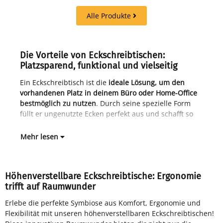
Alle Produkte
Die Vorteile von Eckschreibtischen:
Platzsparend, funktional und vielseitig
Ein Eckschreibtisch ist die
ideale Lösung, um den
wer
vorhandenen Platz in deinem Büro oder Home-Office
Eck
bestmöglich zu nutzen
. Durch seine spezielle Form
pla
füllt er ungenutzte Ecken perfekt aus und schafft so
Mehr lesen
Höhenverstellbare Eckschreibtische: Ergonomie
trifft auf Raumwunder
Erlebe die perfekte Symbiose aus Komfort, Ergonomie und
die gesundheitsfördernden Eigenschaften eines
Flexibilität mit unseren höhenverstellbaren Eckschreibtischen!