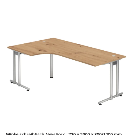
Winkelschreibtisch New York - 720 x 2000 x 800/1200 mm -