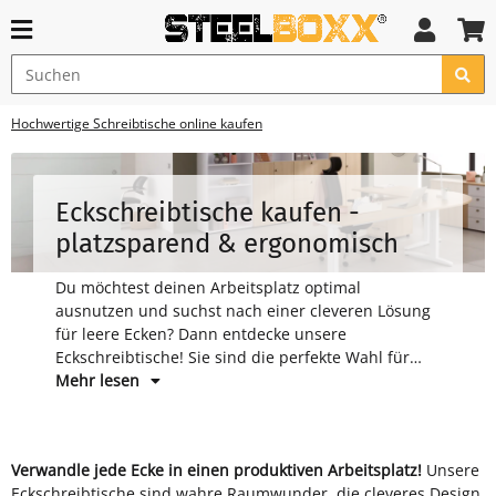
Hochwertige Schreibtische online kaufen
Eckschreibtische kaufen -
platzsparend & ergonomisch
Du möchtest deinen Arbeitsplatz optimal
ausnutzen und suchst nach einer cleveren Lösung
für leere Ecken? Dann entdecke unsere
Eckschreibtische! Sie sind die perfekte Wahl für
alle, die Wert auf eine großzügige Arbeitsfläche
Mehr lesen
legen und gleichzeitig Platz sparen möchten.
Verwandle jede Ecke in einen produktiven Arbeitsplatz!
Unsere
vorhandenen Platz in deinem Büro oder Home-Office jedoch
das Modell, das sich nahtlos in deinen Raum einfügt und
Eckschreibtische sind wahre Raumwunder, die cleveres Design
optimal aus. Dabei bieten sie nicht nur eine überraschend
deinen individuellen Einrichtungsstil perfekt unterstreicht.