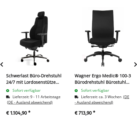
Schwerlast Büro-Drehstuhl
Wagner Ergo Medic® 100-3
24/7 mit Lordosenstütze
Bürodrehstuhl Bürostuhl
bis 200kg 1390-1490 x 685
Bandscheibensitz mit
Sofort verfügbar
Sofort verfügbar
x 490 mm Schwarz 210490
DONDOLA TECHNIK 216707
Lieferzeit:
9 - 11 Arbeitstage
Lieferzeit:
ca. 3 Wochen
(DE
schwarz
(DE - Ausland abweichend)
- Ausland abweichend)
€ 1.104,90
*
€ 713,90
*