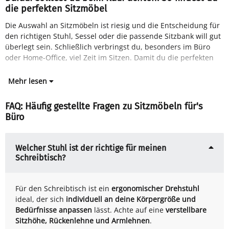
die perfekten Sitzmöbel
Die Auswahl an Sitzmöbeln ist riesig und die Entscheidung für
Sitzmöbel für dein Büro findest, solltest du die folgenden
den richtigen Stuhl, Sessel oder die passende Sitzbank will gut
überlegt sein. Schließlich verbringst du, besonders im Büro
oder Home-Office, viel Zeit im Sitzen. Damit du die perfekten
Mehr lesen
FAQ: Häufig gestellte Fragen zu Sitzmöbeln für's
Büro
Welcher Stuhl ist der richtige für meinen
Schreibtisch?
Für den Schreibtisch ist ein
ergonomischer Drehstuhl
ideal, der sich
individuell an deine Körpergröße und
Bedürfnisse anpassen
lässt. Achte auf eine
verstellbare
Sitzhöhe, Rückenlehne und Armlehnen
.