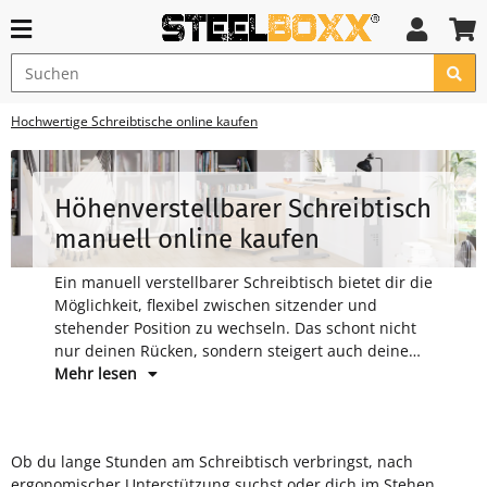
Hochwertige Schreibtische online kaufen
Höhenverstellbarer Schreibtisch
manuell online kaufen
Ein manuell verstellbarer Schreibtisch bietet dir die
Möglichkeit, flexibel zwischen sitzender und
stehender Position zu wechseln. Das schont nicht
nur deinen Rücken, sondern steigert auch deine
Produktivität.
Mehr lesen
Ob du lange Stunden am Schreibtisch verbringst, nach
verstellbare Schreibtische in verschiedenen Formen und
ergonomischer Unterstützung suchst oder dich im Stehen