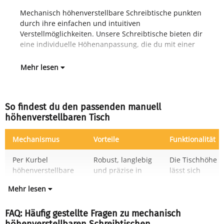
Mechanisch höhenverstellbare Schreibtische punkten
Kurbel, manueller Arretierung oder einem
durch ihre einfachen und intuitiven
Fed
Verstellmöglichkeiten. Unsere Schreibtische bieten dir
eine individuelle Höhenanpassung, die du mit einer
Mehr lesen
So findest du den passenden manuell
höhenverstellbaren Tisch
Mechanismus
Vorteile
Funktionalität
Per Kurbel
Robust, langlebig
Die Tischhöhe
höhenverstellbare
und präzise in
lässt sich
Mehr lesen
FAQ: Häufig gestellte Fragen zu mechanisch
höhenverstellbaren Schreibtischen