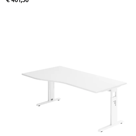
€ 401,50
*