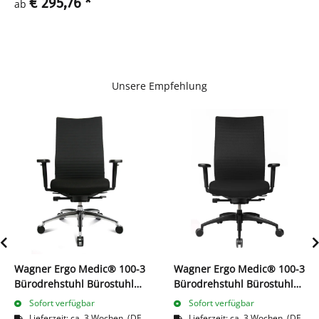
€ 295,76
*
ab
Unsere Empfehlung
Wagner Ergo Medic® 100-3
Wagner Ergo Medic® 100-3
Bürodrehstuhl Bürostuhl
Bürodrehstuhl Bürostuhl
Bandscheibensitz 216700
Bandscheibensitz mit
Sofort verfügbar
Sofort verfügbar
schwarz
DONDOLA TECHNIK 216707
Lieferzeit:
ca. 3 Wochen
(DE
Lieferzeit:
ca. 3 Wochen
(DE