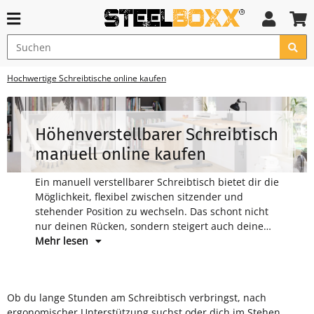
Hochwertige Schreibtische online kaufen
Höhenverstellbarer Schreibtisch
manuell online kaufen
Ein manuell verstellbarer Schreibtisch bietet dir die
Möglichkeit, flexibel zwischen sitzender und
stehender Position zu wechseln. Das schont nicht
nur deinen Rücken, sondern steigert auch deine
Produktivität.
Mehr lesen
Ob du lange Stunden am Schreibtisch verbringst, nach
verstellbare Schreibtische in verschiedenen Formen und
ergonomischer Unterstützung suchst oder dich im Stehen