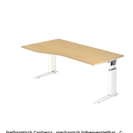
Freiformtisch Canberra - mechanisch höhenverstellbar - C-