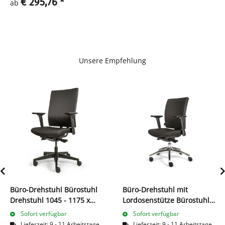
€ 295,76
*
ab
Unsere Empfehlung
Büro-Drehstuhl Bürostuhl
Büro-Drehstuhl mit
Drehstuhl 1045 - 1175 x
Lordosenstütze Bürostuhl
470 x 420 mm Schwarz
990-1135 x 485 x 440 mm
Sofort verfügbar
Sofort verfügbar
210420
Schwarz 210380
Lieferzeit:
9 - 11 Arbeitstage
Lieferzeit:
9 - 11 Arbeitstage