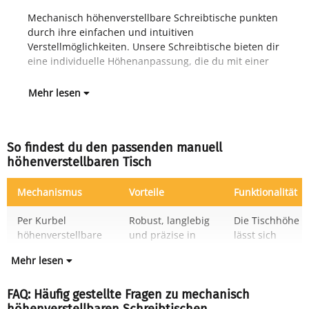
Mechanisch höhenverstellbare Schreibtische punkten
Kurbel, manueller Arretierung oder einem
durch ihre einfachen und intuitiven
Fed
Verstellmöglichkeiten. Unsere Schreibtische bieten dir
eine individuelle Höhenanpassung, die du mit einer
Mehr lesen
So findest du den passenden manuell
höhenverstellbaren Tisch
Mechanismus
Vorteile
Funktionalität
Per Kurbel
Robust, langlebig
Die Tischhöhe
höhenverstellbare
und präzise in
lässt sich
Mehr lesen
FAQ: Häufig gestellte Fragen zu mechanisch
höhenverstellbaren Schreibtischen