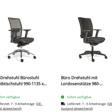
-Drehstuhl Bürostuhl
Büro Drehstuhl mit
ibtischstuhl 990-1135 x
Lordosenstütze 980-
x 440 mm Schwarz
1125x485x440 mm Schwar
210360
fort verfügbar
Sofort verfügbar
ferzeit:
7 - 9 Arbeitstage
(DE -
Lieferzeit:
7 - 9 Arbeitstage
(DE
d abweichend)
Ausland abweichend)