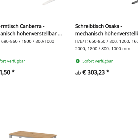
ormtisch Canberra -
Schreibtisch Osaka -
nisch höhenverstellbar -
mechanisch höhenverstellb
ß
C-Fuß
 680-860 / 1800 / 800/1000
H/B/T: 650-850 / 800, 1200, 16
2000, 1800 / 800, 1000 mm
fort verfügbar
Sofort verfügbar
1,50
*
€ 303,23
*
ab