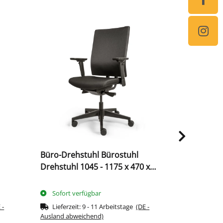
Auf Lager
Büro-Drehstuhl Bürostuhl
Bürodrehst
Drehstuhl 1045 - 1175 x 470 x
Netzlehne 
z
420 mm Schwarz 210420
Sofort verfügbar
Sofort ve
 -
Lieferzeit:
9 - 11 Arbeitstage
(DE -
Lieferzeit
Ausland abweichend)
Ausland abwe