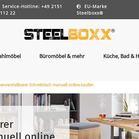
Service-Hotline: +49 2151
EU-Marke
112 22
Steelboxx®
ahlmöbel
Büromöbel & mehr
Küche, Bad & H
nverstellbarer Schreibtisch manuell online kaufen
rer
nuell online