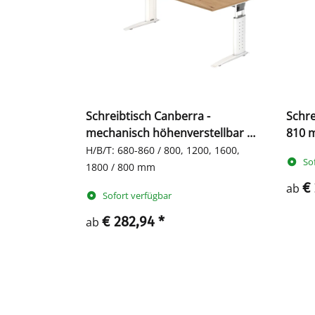
Schreibtisch Canberra -
Schre
mechanisch höhenverstellbar -
810 m
C-Fuß
Fuß
H/B/T: 680-860 / 800, 1200, 1600,
So
1800 / 800 mm
€
ab
Sofort verfügbar
€ 282,94
*
ab