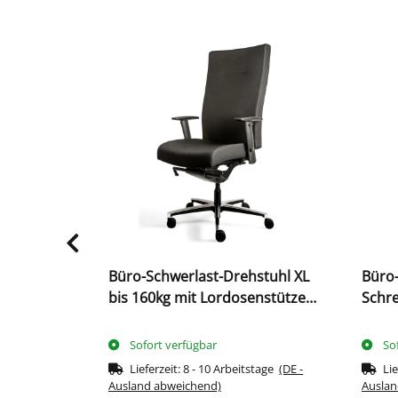
Büro-Schwerlast-Drehstuhl XL
Büro
sdrehstuhl
bis 160kg mit Lordosenstütze
Schre
1160-1315 x 520 x 460 mm
485 
Schwarz 210440
Sofort verfügbar
So
tage
(DE -
Lieferzeit:
8 - 10 Arbeitstage
(DE -
Lie
Ausland abweichend)
Auslan