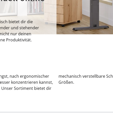
sch bietet dir die
tzender und stehender
nicht nur deinen
ne Produktivität.
ingst, nach ergonomischer
verschiedenen Formen und
esser konzentrieren kannst,
Größen.
: Unser Sortiment bietet dir