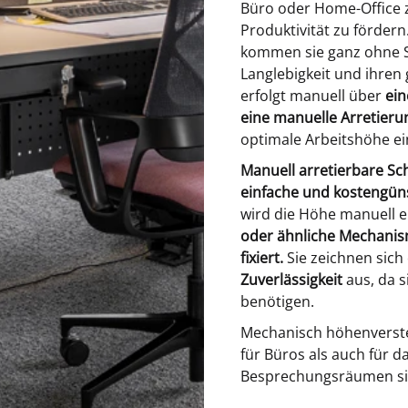
Büro oder Home-Office z
Produktivität zu förder
kommen sie ganz ohne 
Langlebigkeit und ihren
erfolgt manuell über
ein
eine manuelle Arretieru
optimale Arbeitshöhe ei
Manuell arretierbare Sc
einfache und kostengün
wird die Höhe manuell e
oder ähnliche Mechanism
fixiert.
Sie zeichnen sich
Zuverlässigkeit
aus, da s
benötigen.
Mechanisch höhenverstel
für Büros als auch für d
Besprechungsräumen sind