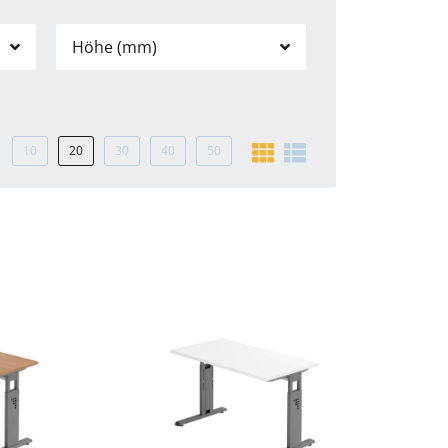
Höhe (mm)
10
20
30
40
50