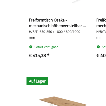
Freiformtisch Osaka -
Freif
mechanisch höhenverstellbar -
mecha
C-Fuß
C-Fu
H/B/T: 650-850 / 1800 / 800/1000
H/B/T:
mm
mm
Sofort verfügbar
So
€ 415,38
*
€ 40
Auf Lager