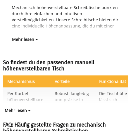
Mechanisch höhenverstellbare Schreibtische punkten
Kurbel, manueller Arretierung oder einem
durch ihre einfachen und intuitiven
Fed
Verstellmöglichkeiten. Unsere Schreibtische bieten dir
eine individuelle Höhenanpassung, die du mit einer
Mehr lesen
So findest du den passenden manuell
höhenverstellbaren Tisch
Mechanismus
Vorteile
Funktionalität
Per Kurbel
Robust, langlebig
Die Tischhöhe
höhenverstellbare
und präzise in
lässt sich
Mehr lesen
FAQ: Häufig gestellte Fragen zu mechanisch
höhenverstellbaren Schreibtischen