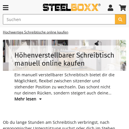
Hochwertige Schreibtische online kaufen
Höhenverstellbarer Schreibtisch
manuell online kaufen
Ein manuell verstellbarer Schreibtisch bietet dir die
Möglichkeit, flexibel zwischen sitzender und
stehender Position zu wechseln. Das schont nicht
nur deinen Rücken, sondern steigert auch deine
Produktivität.
Mehr lesen
Ob du lange Stunden am Schreibtisch verbringst, nach
verstellbare Schreibtische in verschiedenen Formen und
ergonomischer Unterstützung suchst oder dich im Stehen