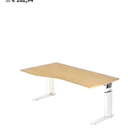
€ 282,94
*
ab