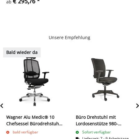
€ 295,76
*
ab
Unsere Empfehlung
Bald wieder da
Wagner Alu Medic® 10
Büro Drehstuhl mit
Chefsessel Bürodrehstuhl
Lordosenstütze 980-
Bürostuhl Dondola Technik
1125x485x440 mm Schwarz
bald verfügbar
Sofort verfügbar
216750
210360
Lieferzeit:
7 - 9 Arbeitstage