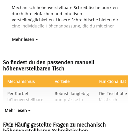
Mechanisch höhenverstellbare Schreibtische punkten
Kurbel, manueller Arretierung oder einem
durch ihre einfachen und intuitiven
Fed
Verstellmöglichkeiten. Unsere Schreibtische bieten dir
eine individuelle Höhenanpassung, die du mit einer
Mehr lesen
So findest du den passenden manuell
höhenverstellbaren Tisch
Mechanismus
Vorteile
Funktionalität
Per Kurbel
Robust, langlebig
Die Tischhöhe
höhenverstellbare
und präzise in
lässt sich
Mehr lesen
FAQ: Häufig gestellte Fragen zu mechanisch
höhenverstellbaren Schreibtischen