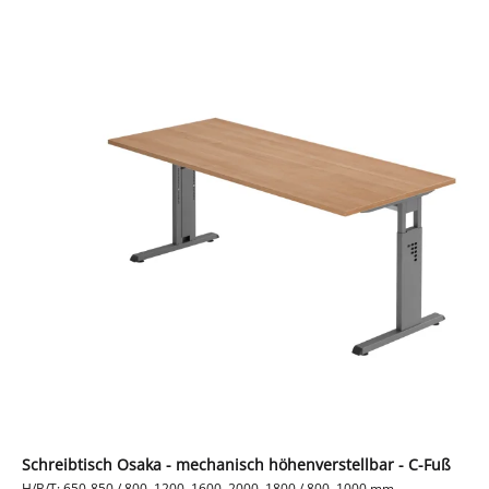
Schreibtisch Osaka - mechanisch höhenverstellbar - C-Fuß
H/B/T: 650-850 / 800, 1200, 1600, 2000, 1800 / 800, 1000 mm