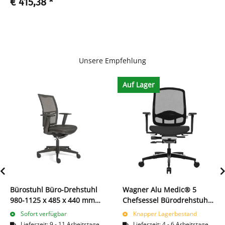
€ 415,38
*
Unsere Empfehlung
Auf Lager
Bürostuhl Büro-Drehstuhl
Wagner Alu Medic® 5
980-1125 x 485 x 440 mm
Chefsessel Bürodrehstuhl
Schwarz 210350
Bürostuhl Dondola Technik
Sofort verfügbar
Knapper Lagerbestand
216720
Lieferzeit:
9 - 11 Arbeitstage
Lieferzeit:
4 - 6 Arbeitstage