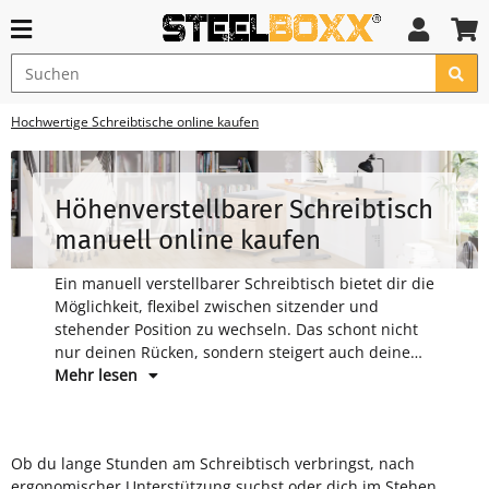
Hochwertige Schreibtische online kaufen
Höhenverstellbarer Schreibtisch
manuell online kaufen
Ein manuell verstellbarer Schreibtisch bietet dir die
Möglichkeit, flexibel zwischen sitzender und
stehender Position zu wechseln. Das schont nicht
nur deinen Rücken, sondern steigert auch deine
Produktivität.
Mehr lesen
Ob du lange Stunden am Schreibtisch verbringst, nach
verstellbare Schreibtische in verschiedenen Formen und
ergonomischer Unterstützung suchst oder dich im Stehen